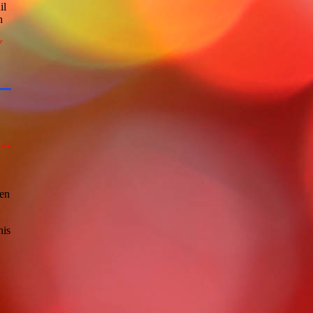
il
h
f
den
nis