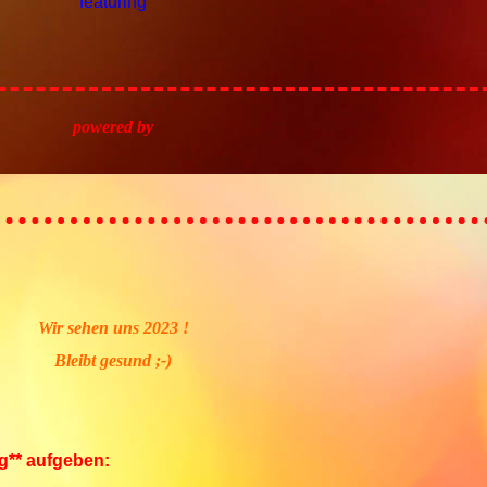
featuring
powered by
Wir sehen uns 2023 !
Bleibt gesund ;-)
g** aufgeben: