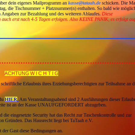
 über dein eigenes Mailprogramm an
kasse@tataah.de
schicken. Die Ma
tag, die Tischnummer + Platznummer(n) enthalten. So bald wie möglic
den Angaben zur Bezahlung und des weiteren Ablaufes.
Diese
auch erst nach 4-5 Tagen erfolgen. Also KEINE PANIK, es erfolgt au
ACHTUNG W I C H T I G
 schriftliche Erlaubnis ihres Erziehungsberechtigten zur Teilnahme an 
 du
HIER
.
Am Veranstaltungsabend sind 2 Ausführungen dieser Erlaub
 zweite ist an der Kasse UNAUFGEFORDERT abzugeben.
die eingesetzte Security hat das Recht zur Taschenkontrolle und zur
 Gründen. Das Hausrecht liegt bei TaTaah e.V.
nt der Gast diese Bedingungen an.