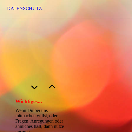
DATENSCHUTZ
Wichtiges...
Wenn Du bei uns
mitmachen willst, oder
Fragen, Anregungen oder
ähnliches hast, dann nutze
unseren...