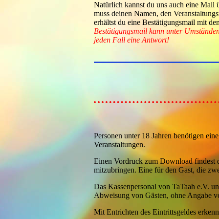
Natürlich kannst du uns auch eine Mail
muss deinen Namen, den Veranstaltungs
erhältst du eine Bestätigungsmail mit 
Bestätigungsmail kann unter Umständen 
jeden Fall eine Antwort!
Personen unter 18 Jahren benötigen eine
Veranstaltungen.
Einen Vordruck zum Download findest
mitzubringen. Eine für den Gast, die
Das Kassenpersonal von TaTaah e.V. und 
Abweisung von Gästen, ohne Angabe von
Mit Entrichten des Eintrittsgeldes erken