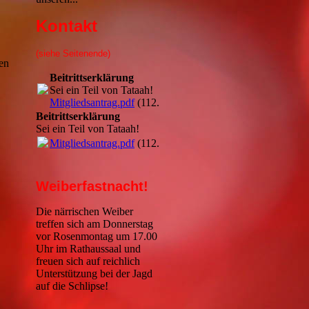
Kontakt
(siehe Seitenende)
en
Beitrittserklärung
Sei ein Teil von Tataah!
Mitgliedsantrag.pdf
(112.57KB)
Beitrittserklärung
Sei ein Teil von Tataah!
Mitgliedsantrag.pdf
(112.57KB)
Weiberfastnacht!
Die närrischen Weiber
treffen sich am Donnerstag
vor Rosenmontag um 17.00
Uhr im Rathaussaal und
freuen sich auf reichlich
Unterstützung bei der Jagd
auf die Schlipse!