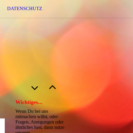
DATENSCHUTZ
Wichtiges...
Wenn Du bei uns
mitmachen willst, oder
Fragen, Anregungen oder
ähnliches hast, dann nutze
unseren...