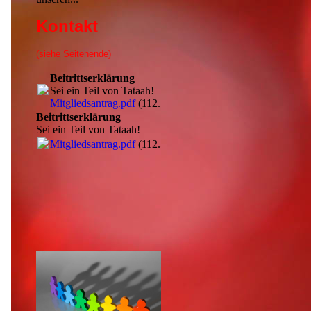
Kontakt
(siehe Seitenende)
Beitrittserklärung
Sei ein Teil von Tataah!
Mitgliedsantrag.pdf
(112.57KB)
Beitrittserklärung
Sei ein Teil von Tataah!
Mitgliedsantrag.pdf
(112.57KB)