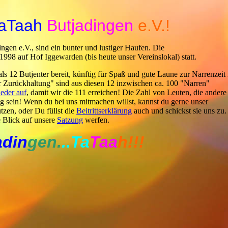
aTaah
Butjadingen
e.V.!
ngen e.V., sind ein bunter und lustiger Haufen.
Die
998 auf Hof Iggewarden (bis heute unser Vereinslokal) statt.
als 12 Butjenter bereit, künftig für Spaß und gute Laune zur Narrenzeit 
r Zurückhaltung" sind aus diesen 12 inzwischen ca. 100 "Narren"
eder auf
, damit wir die 111 erreichen! Die Zahl von Leuten, die andere
 sein! Wenn du bei uns mitmachen willst, kannst du gerne unser
tzen, oder Du füllst die
Beitrittserklärung
auch und schickst sie uns zu.
e Blick auf unsere
Satzung
werfen.
adin
gen.
..Ta
Taa
h!!!