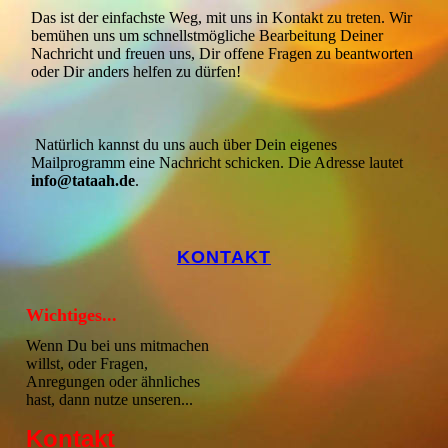
Das ist der einfachste Weg, mit uns in Kontakt zu treten. Wir
bemühen uns um schnellstmögliche Bearbeitung Deiner
Nachricht und freuen uns, Dir offene Fragen zu beantworten
oder Dir anders helfen zu dürfen!
Natürlich kannst du uns auch über Dein eigenes
Mailprogramm eine Nachricht schicken. Die Adresse lautet
info@tataah.de
.
KONTAKT
Wichtiges...
Wenn Du bei uns mitmachen
willst, oder Fragen,
Anregungen oder ähnliches
hast, dann nutze unseren...
Kontakt