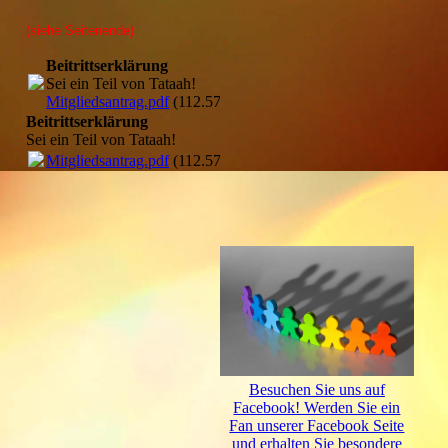
(siehe Seitenende)
Beitrittserklärung
Sei ein Teil von Tataah!
Mitgliedsantrag.pdf
(112.57KB)
Beitrittserklärung
Sei ein Teil von Tataah!
Mitgliedsantrag.pdf
(112.57KB)
Besuchen Sie uns auf
Facebook! Werden Sie ein
Fan unserer Facebook Seite
und erhalten Sie besondere